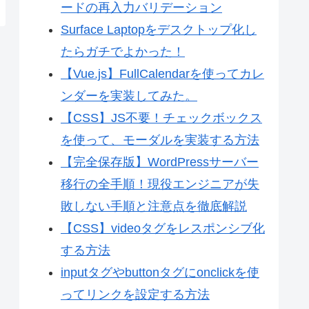
ードの再入力バリデーション
Surface Laptopをデスクトップ化し
たらガチでよかった！
【Vue.js】FullCalendarを使ってカレ
ンダーを実装してみた。
【CSS】JS不要！チェックボックス
を使って、モーダルを実装する方法
【完全保存版】WordPressサーバー
移行の全手順！現役エンジニアが失
敗しない手順と注意点を徹底解説
【CSS】videoタグをレスポンシブ化
する方法
inputタグやbuttonタグにonclickを使
ってリンクを設定する方法