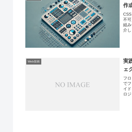
作
CS
不可
組み
介しま
実
Web技術
ェ
フロ
でフ
イド
ロジ