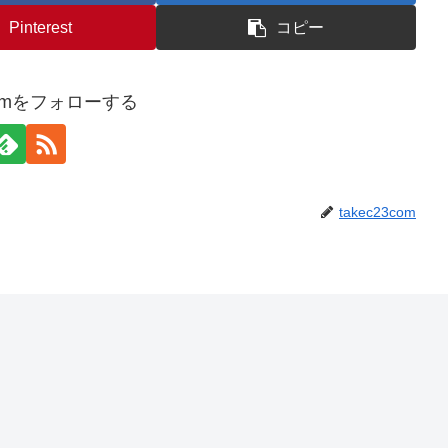
Pinterest
コピー
3comをフォローする
takec23com