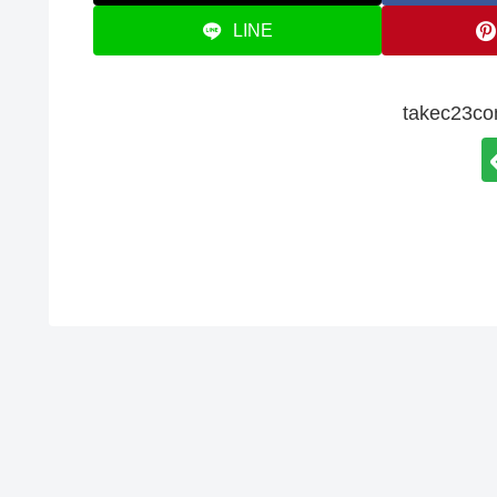
LINE
takec2