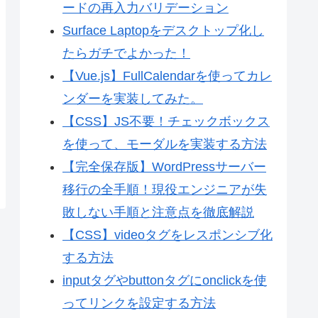
ードの再入力バリデーション
Surface Laptopをデスクトップ化し
たらガチでよかった！
【Vue.js】FullCalendarを使ってカレ
ンダーを実装してみた。
【CSS】JS不要！チェックボックス
を使って、モーダルを実装する方法
【完全保存版】WordPressサーバー
移行の全手順！現役エンジニアが失
敗しない手順と注意点を徹底解説
【CSS】videoタグをレスポンシブ化
する方法
inputタグやbuttonタグにonclickを使
ってリンクを設定する方法