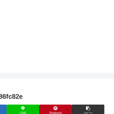
86fc82e
LINE
Pinterest
コピー