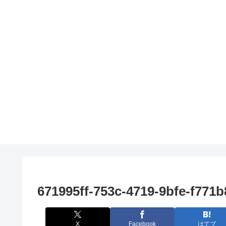
671995ff-753c-4719-9bfe-f771b
X
Facebook
はてブ