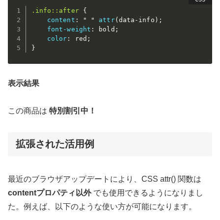
.info::after
{
content
:
" "
attr
(
data-info
)
;
font-weight
:
 bold
;
color
:
 red
;
}
表示結果
この商品は
特別割引中！
拡張された活用例
最近のブラウザアップデートにより、CSS attr() 関数は
contentプロパティ以外
でも使用できるようになりまし
た。例えば、以下のような使い方が可能になります。