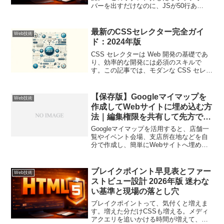
バーを出すだけなのに、JSが50行あ
る」。分かります。分かり過ぎる。そし
てその50行が、いつの間にか100行にな
り、レビューで突っ込まれ、アクセシビ
最新のCSSセレクター完全ガイ
Web技術
リティ対応で更に増え...
ド：2024年版
CSS セレクターは Web 開発の基礎であ
り、効率的な開発には必須のスキルで
す。この記事では、モダンな CSS セレク
ターを詳しく解説し、実践的な使用例を
交えながら説明していきます。基本的な
セレクターまずは基本的なセレクターか
【保存版】Googleマイマップを
Web技術
ら確認してい...
作成してWebサイトに埋め込む方
法｜編集権限を共有して先方でも
更新できるようにする手順
Googleマイマップを活用すると、店舗一
覧やイベント会場、支店所在地などを自
分で作成し、簡単にWebサイトへ埋め込
むことができます。しかも、編集権限を
共有すれば先方（クライアント）側で地
図情報を自由に更新できるため、制作会
ブレイクポイント早見表とファー
Web技術
社にとっても運用...
ストビュー設計 2026年版 迷わな
い基準と現場の落とし穴
ブレイクポイントって、気付くと増えま
す。増えた分だけCSSも増える。メディ
アクエリを追いかける時間が増えて、デ