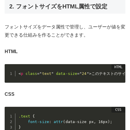
2. フォントサイズをHTML属性で設定
フォントサイズをデータ属性で管理し、ユーザーが値を変
更できる仕組みを作ることができます。
HTML
<
p
class
=
"
text
"
data-size
=
"
24
"
>
このテキストのサイズ
CSS
.text
{
font-size
:
attr
(
data-size px
,
 16px
)
;
}