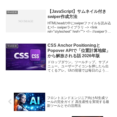
ザインの意図よりも条件分岐の都合が主
役になっていく。あれ、これ誰のための
レスポンシブだっけ。そんな日が来ま
【JavaScript】サムネイル付き
Web技術
す。一方でファーストビュ...
swiper作成方法
HTMLheadの中にswiperファイルを読み込
む<!-- swiperライブラリ --> <link
rel="stylesheet" href=""> <!-- //swiperライ
ブラリ -->bodyタグの中に下記のコードを
設置す...
CSS Anchor Positioningと
Web技術
Popover APIで「位置計算地獄」
から解放される話 2026年版
ドロップダウン。ツールチップ。サブメ
ニュー。ユーザーアイコンを押したら出
てくるアレ。UIの現場では毎日のように
出番があるのに、実装はなぜか毎回しん
どい。クリックで開閉して、Escで閉じ
て、外側クリックでも閉じて、フォーカ
スも良い感じにして、...
フロントエンドエンジニア向けAI生成ツ
ールの完全ガイド 高生産性を実現する最
新ツールとその活用法