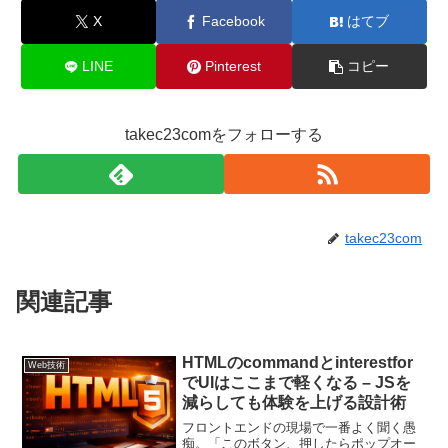
X
Facebook
はてブ
LINE
Pinterest
コピー
takec23comをフォローする
takec23com
関連記事
HTMLのcommandとinterestfor
Web技術
でUIはここまで軽くなる – JSを
減らしても体験を上げる設計術
フロントエンドの現場で一番よく聞く愚
痴。「このボタン、押したらポップオー