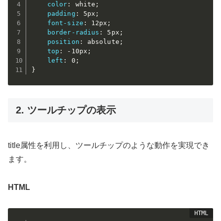
color
:
 white
;
padding
:
 5px
;
font-size
:
 12px
;
border-radius
:
 5px
;
position
:
 absolute
;
top
:
 -10px
;
left
:
 0
;
}
2. ツールチップの表示
title属性を利用し、ツールチップのような動作を実現でき
ます。
HTML