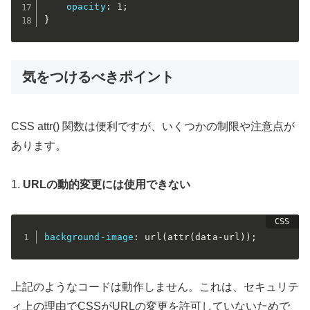
opacity
:
 1
;
}
気をつけるべきポイント
CSS attr() 関数は便利ですが、いくつかの制限や注意点が
あります。
1.
URLの動的変更には使用できない
background-image
:
url(attr(data-url)
)
;
上記のようなコードは動作しません。これは、セキュリテ
ィ上の理由でCSSがURLの変更を許可していないためで