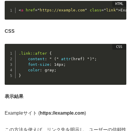
<
a
href
=
"
https://example.com
"
class
=
"
link
"
>
Exa
CSS
.link::after
{
content
:
" ("
attr
(
href
)
")"
;
font-size
:
 14px
;
color
:
 gray
;
}
表示結果
Exampleサイト (
https://example.com
)
この方法を使えば、リンク先を明示し、ユーザーの信頼性