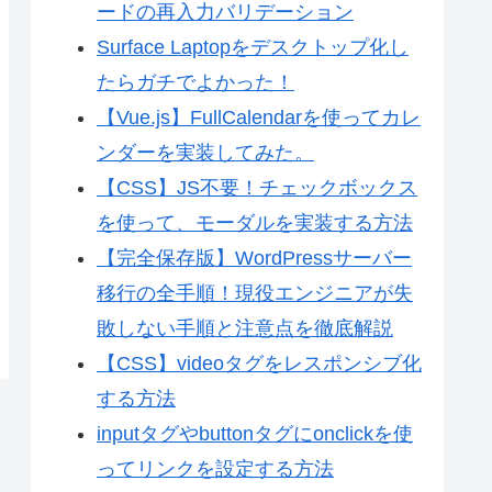
ードの再入力バリデーション
Surface Laptopをデスクトップ化し
たらガチでよかった！
【Vue.js】FullCalendarを使ってカレ
ンダーを実装してみた。
【CSS】JS不要！チェックボックス
を使って、モーダルを実装する方法
【完全保存版】WordPressサーバー
移行の全手順！現役エンジニアが失
敗しない手順と注意点を徹底解説
【CSS】videoタグをレスポンシブ化
する方法
inputタグやbuttonタグにonclickを使
ってリンクを設定する方法