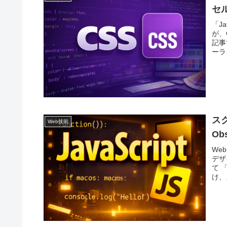
セ
「J
が、
記事
ーラ
スク
Web技術
Ob
We
デザ
て 
け、