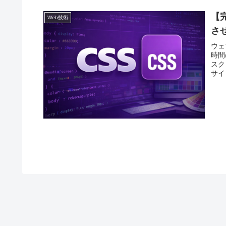
【
Web技術
さ
ウェ
時間
スク
サイ