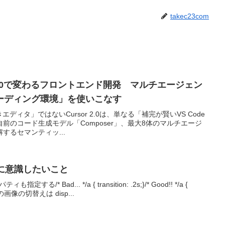
takec23com
 2.0で変わるフロントエンド開発 マルチエージェン
コーディング環境」を使いこなす
ディタ」ではないCursor 2.0は、単なる「補完が賢いVS Code
前のコード生成モデル「Composer」、最大8体のマルチエージ
するセマンティッ...
時に意識したいこと
定する/* Bad... */a { transition: .2s;}/* Good!! */a {
PC/SPの画像の切替えは disp...