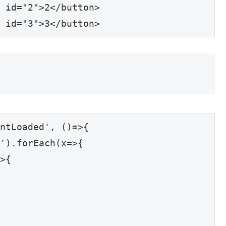
 id="2">2</button>

 id="3">3</button>
ntLoaded', ()=>{

').forEach(x=>{

>{
