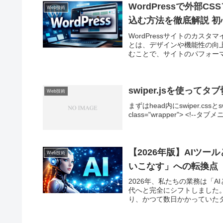
WordPressで外部C
Web技術
込む方法を徹底解説 
WordPressサイトのカスタ
とは、デザインや機能性の向
むことで、サイトのパフォーマン
swiper.jsを使っ
Web技術
まずはhead内にswiper.cssと
class="wrapper"> <!--タブメ
【2026年版】AIツー
Web技術
いこなす」への転換点
2026年、私たちの業務は「
代へと完全にシフトしました。C
り、かつて数日かかっていたタ