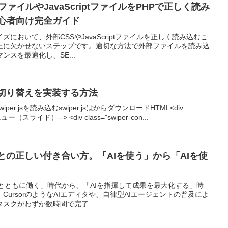
SSファイルやJavaScriptファイルをPHPで正しく読み
初心者向け完全ガイド
マイズにおいて、外部CSSやJavaScriptファイルを正しく読み込むこ
上に欠かせないステップです。適切な方法で外部ファイルを読み込
スを最適化し、SE...
てタブ切り替えを実装する方法
swiper.jsを読み込むswiper.jsはからダウンロードHTML<div
ニュー（スライド）--> <div class="swiper-con...
ルとの正しい付き合い方。「AIを使う」から「AIを使
AIとともに働く」時代から、「AIを指揮して成果を最大化する」時
ursorのようなAIエディタや、自律型AIエージェントの普及によ
スクがわずか数時間で完了...