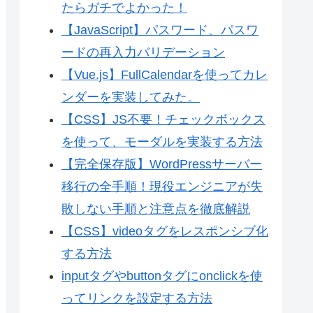
たらガチでよかった！
【JavaScript】パスワード、パスワ
ードの再入力バリデーション
【Vue.js】FullCalendarを使ってカレ
ンダーを実装してみた。
【CSS】JS不要！チェックボックス
を使って、モーダルを実装する方法
【完全保存版】WordPressサーバー
移行の全手順！現役エンジニアが失
敗しない手順と注意点を徹底解説
【CSS】videoタグをレスポンシブ化
する方法
inputタグやbuttonタグにonclickを使
ってリンクを設定する方法