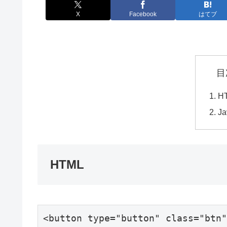
X
Facebook
はてブ
目
H
Ja
HTML
<button type="button" class="btn"