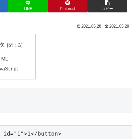
LINE
Pinterest
コピー
2021.05.28
2021.05.29
次
TML
vaScript
 id="1">1</button>
