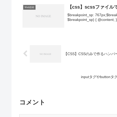
【css】scssファ
Web技術
$breakpoint_sp: 767px;$brea
$breakpoint_sp) { @content; 
【CSS】CSSのみで作るハン
inputタグやbutto
コメント