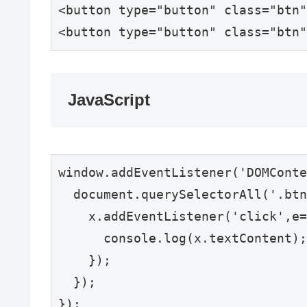
<button type="button" class="btn"
<button type="button" class="btn"
JavaScript
window.addEventListener('DOMConte
  document.querySelectorAll('.btn
    x.addEventListener('click',e=
      console.log(x.textContent);

    });

  });

});