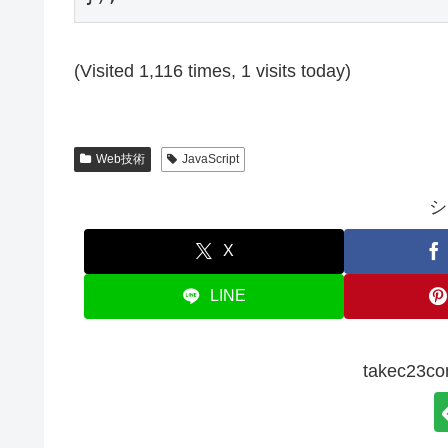
(Visited 1,116 times, 1 visits today)
Web技術
JavaScript
シ
X
LINE
takec2