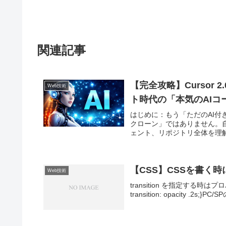
関連記事
【完全攻略】Cursor
Web技術
ト時代の「本気のAI
はじめに：もう「ただのAI付きエ
クローン」ではありません。自
ェント、リポジトリ全体を理解
【CSS】CSSを書く
Web技術
transition を指定する時はプロパティも指
transition: opacity .2s;}